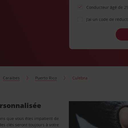
Conducteur âgé de 25
J’ai un code de réduc
Caraïbes
Puerto Rico
Culebra
ersonnalisée
vons que vous êtes impatient de
des clés seront toujours à votre