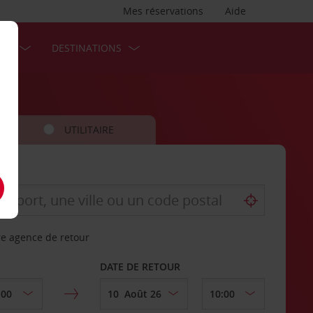
Mes réservations
Aide
SES
DESTINATIONS
UTILITAIRE
re agence de retour
DATE DE RETOUR