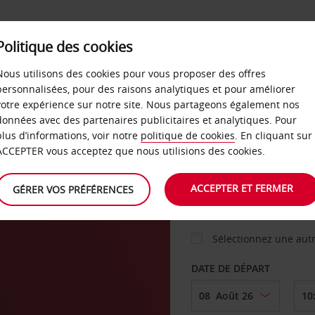
Politique des cookies
 PLANS
LIBRE-SERVICE
PRODUITS
ENTREPRI
Nous utilisons des cookies pour vous proposer des offres
personnalisées, pour des raisons analytiques et pour améliorer
votre expérience sur notre site. Nous partageons également nos
ture
données avec des partenaires publicitaires et analytiques. Pour
VOITURE
plus d’informations, voir notre
politique de cookies
. En cliquant sur
ACCEPTER vous acceptez que nous utilisions des cookies.
AGENCE DE DÉPART
ACCEPTER ET FERMER
GÉRER VOS PRÉFÉRENCES
Sélectionnez une aut
DATE DE DÉPART