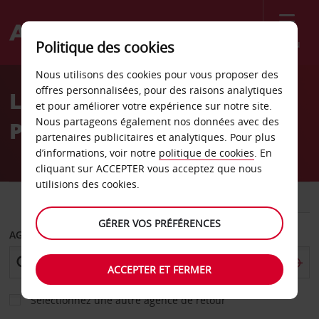
Menu
Politique des cookies
Welcome
Nous utilisons des cookies pour vous proposer des
to
offres personnalisées, pour des raisons analytiques
Location de voiture
Avis
et pour améliorer votre expérience sur notre site.
Nous partageons également nos données avec des
Petersburg
partenaires publicitaires et analytiques. Pour plus
d’informations, voir notre
politique de cookies
. En
cliquant sur ACCEPTER vous acceptez que nous
utilisions des cookies.
VOITURE
UTILITAIRE
GÉRER VOS PRÉFÉRENCES
AGENCE DE DÉPART
ACCEPTER ET FERMER
Sélectionnez une autre agence de retour