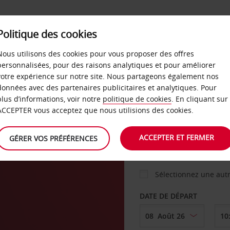
Politique des cookies
 PLANS
LIBRE-SERVICE
PRODUITS
ENTREPRI
Nous utilisons des cookies pour vous proposer des offres
personnalisées, pour des raisons analytiques et pour améliorer
votre expérience sur notre site. Nous partageons également nos
ture
données avec des partenaires publicitaires et analytiques. Pour
VOITURE
plus d’informations, voir notre
politique de cookies
. En cliquant sur
ACCEPTER vous acceptez que nous utilisions des cookies.
AGENCE DE DÉPART
ACCEPTER ET FERMER
GÉRER VOS PRÉFÉRENCES
Sélectionnez une aut
DATE DE DÉPART