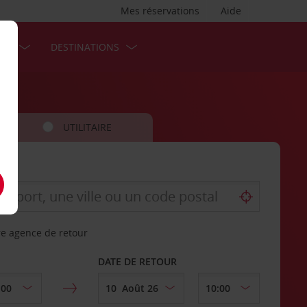
Mes réservations
Aide
SES
DESTINATIONS
UTILITAIRE
re agence de retour
DATE DE RETOUR