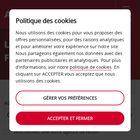
Menu
Politique des cookies
Welcome
Nous utilisons des cookies pour vous proposer des
to
offres personnalisées, pour des raisons analytiques
Location de voiture
Avis
et pour améliorer votre expérience sur notre site.
Nous partageons également nos données avec des
Fayetteville
partenaires publicitaires et analytiques. Pour plus
d’informations, voir notre
politique de cookies
. En
cliquant sur ACCEPTER vous acceptez que nous
utilisions des cookies.
VOITURE
UTILITAIRE
GÉRER VOS PRÉFÉRENCES
AGENCE DE DÉPART
ACCEPTER ET FERMER
Sélectionnez une autre agence de retour