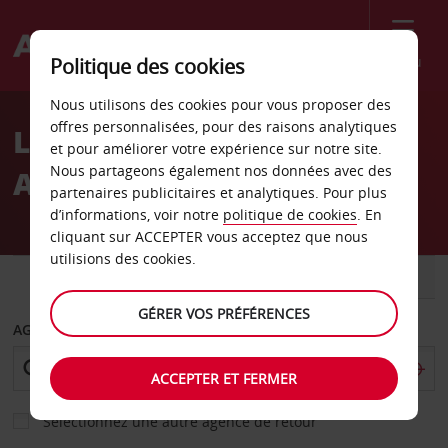
Menu
Politique des cookies
Welcome
Nous utilisons des cookies pour vous proposer des
to
offres personnalisées, pour des raisons analytiques
Location de voiture Saint
Avis
et pour améliorer votre expérience sur notre site.
Nous partageons également nos données avec des
Augustine
partenaires publicitaires et analytiques. Pour plus
d’informations, voir notre
politique de cookies
. En
cliquant sur ACCEPTER vous acceptez que nous
utilisions des cookies.
VOITURE
UTILITAIRE
GÉRER VOS PRÉFÉRENCES
AGENCE DE DÉPART
ACCEPTER ET FERMER
Sélectionnez une autre agence de retour