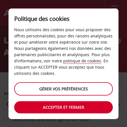
Menu
Politique des cookies
Welcome
Nous utilisons des cookies pour vous proposer des
to
offres personnalisées, pour des raisons analytiques
Location de voiture Olathe
Avis
et pour améliorer votre expérience sur notre site.
Nous partageons également nos données avec des
Avis
partenaires publicitaires et analytiques. Pour plus
d’informations, voir notre
politique de cookies
. En
cliquant sur ACCEPTER vous acceptez que nous
utilisions des cookies.
VOITURE
UTILITAIRE
GÉRER VOS PRÉFÉRENCES
AGENCE DE DÉPART
ACCEPTER ET FERMER
Sélectionnez une autre agence de retour