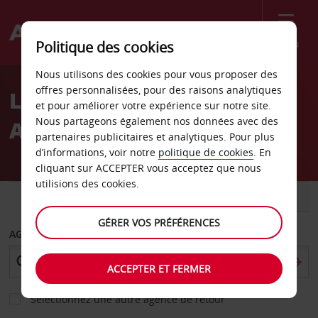
Menu
Politique des cookies
Welcome
Nous utilisons des cookies pour vous proposer des
to
offres personnalisées, pour des raisons analytiques
Location de voiture
Avis
et pour améliorer votre expérience sur notre site.
Nous partageons également nos données avec des
Aéroport de Tunica
partenaires publicitaires et analytiques. Pour plus
d’informations, voir notre
politique de cookies
. En
cliquant sur ACCEPTER vous acceptez que nous
utilisions des cookies.
VOITURE
UTILITAIRE
GÉRER VOS PRÉFÉRENCES
AGENCE DE DÉPART
ACCEPTER ET FERMER
Sélectionnez une autre agence de retour