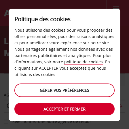
Menu
Politique des cookies
Welcome
Nous utilisons des cookies pour vous proposer des
to
offres personnalisées, pour des raisons analytiques
Location de voiture
Avis
et pour améliorer votre expérience sur notre site.
Nous partageons également nos données avec des
Manchester
partenaires publicitaires et analytiques. Pour plus
d’informations, voir notre
politique de cookies
. En
cliquant sur ACCEPTER vous acceptez que nous
utilisions des cookies.
VOITURE
UTILITAIRE
GÉRER VOS PRÉFÉRENCES
AGENCE DE DÉPART
ACCEPTER ET FERMER
Sélectionnez une autre agence de retour