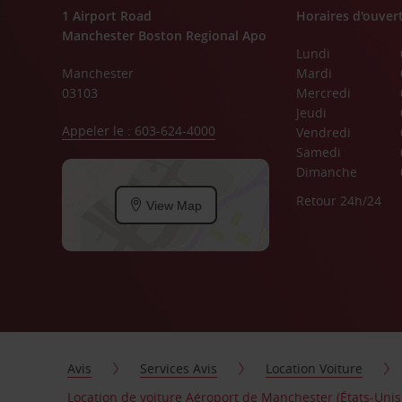
1 Airport Road
Horaires d'ouver
Manchester Boston Regional Apo
Lundi
Manchester
Mardi
03103
Mercredi
Jeudi
Appeler le : 603-624-4000
Vendredi
Samedi
Dimanche
Retour 24h/24
View Map
Avis
Services Avis
Location Voiture
Location de voiture Aéroport de Manchester (États-Unis