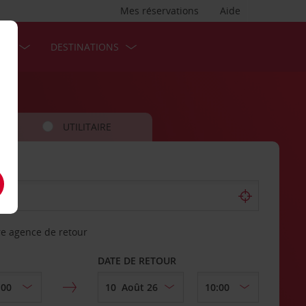
Mes réservations
Aide
SES
DESTINATIONS
UTILITAIRE
re agence de retour
DATE DE RETOUR