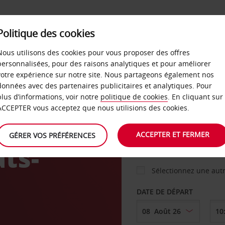
Politique des cookies
 PLANS
LIBRE-SERVICE
PRODUITS
ENTREPRI
Nous utilisons des cookies pour vous proposer des offres
personnalisées, pour des raisons analytiques et pour améliorer
votre expérience sur notre site. Nous partageons également nos
ture
données avec des partenaires publicitaires et analytiques. Pour
VOITURE
plus d’informations, voir notre
politique de cookies
. En cliquant sur
ACCEPTER vous acceptez que nous utilisions des cookies.
AGENCE DE DÉPART
ACCEPTER ET FERMER
GÉRER VOS PRÉFÉRENCES
ts-
Sélectionnez une aut
DATE DE DÉPART