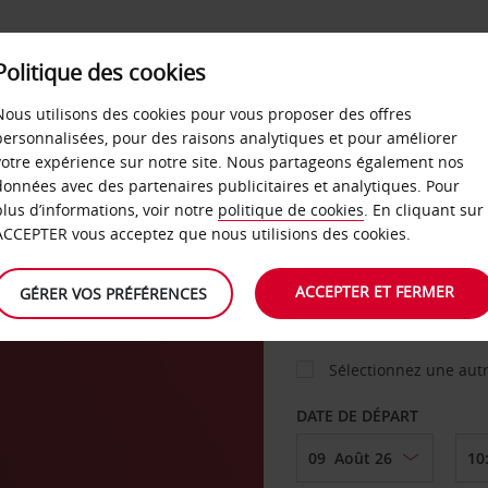
Politique des cookies
 PLANS
LIBRE-SERVICE
PRODUITS
ENTREPRI
Nous utilisons des cookies pour vous proposer des offres
personnalisées, pour des raisons analytiques et pour améliorer
votre expérience sur notre site. Nous partageons également nos
ture
données avec des partenaires publicitaires et analytiques. Pour
VOITURE
plus d’informations, voir notre
politique de cookies
. En cliquant sur
ACCEPTER vous acceptez que nous utilisions des cookies.
AGENCE DE DÉPART
ACCEPTER ET FERMER
GÉRER VOS PRÉFÉRENCES
Sélectionnez une aut
DATE DE DÉPART