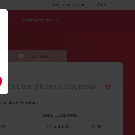
Mes réservations
Aide
SES
DESTINATIONS
UTILITAIRE
re agence de retour
DATE DE RETOUR