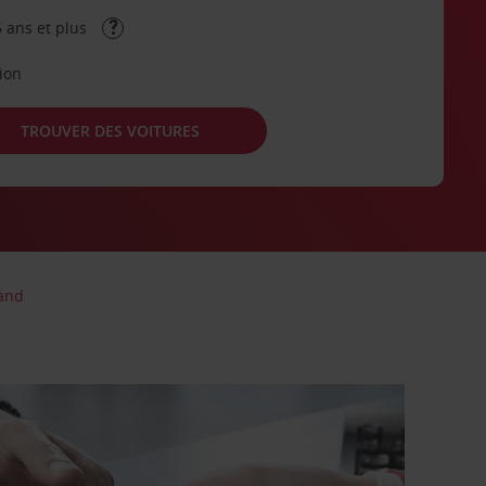
 ans et plus
tion
TROUVER DES VOITURES
land