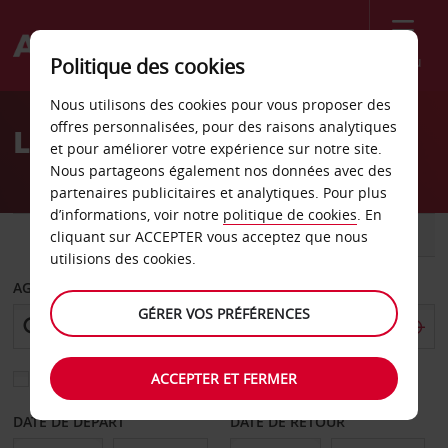
Menu
Politique des cookies
Welcome
Nous utilisons des cookies pour vous proposer des
to
offres personnalisées, pour des raisons analytiques
Location de voiture Hurst
Avis
et pour améliorer votre expérience sur notre site.
Nous partageons également nos données avec des
partenaires publicitaires et analytiques. Pour plus
d’informations, voir notre
politique de cookies
. En
VOITURE
UTILITAIRE
cliquant sur ACCEPTER vous acceptez que nous
utilisions des cookies.
AGENCE DE DÉPART
GÉRER VOS PRÉFÉRENCES
ACCEPTER ET FERMER
Sélectionnez une autre agence de retour
DATE DE DÉPART
DATE DE RETOUR