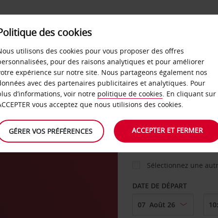
Politique des cookies
 PLANS
LIBRE-SERVICE
PRODUITS
ENTREPRI
Nous utilisons des cookies pour vous proposer des offres
personnalisées, pour des raisons analytiques et pour améliorer
votre expérience sur notre site. Nous partageons également nos
ture
données avec des partenaires publicitaires et analytiques. Pour
VOITURE
plus d’informations, voir notre
politique de cookies
. En cliquant sur
ACCEPTER vous acceptez que nous utilisions des cookies.
AGENCE DE DÉPART
ACCEPTER ET FERMER
GÉRER VOS PRÉFÉRENCES
Sélectionnez une aut
DATE DE DÉPART