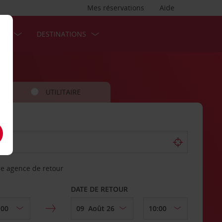
Mes réservations
Aide
SES
DESTINATIONS
UTILITAIRE
re agence de retour
DATE DE RETOUR