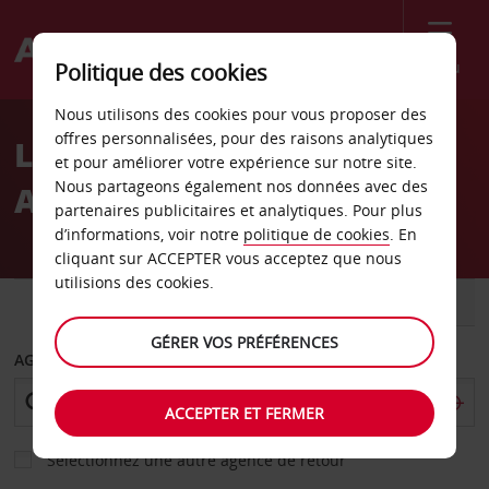
Menu
Politique des cookies
Welcome
Nous utilisons des cookies pour vous proposer des
to
offres personnalisées, pour des raisons analytiques
Location de voiture
Avis
et pour améliorer votre expérience sur notre site.
Nous partageons également nos données avec des
Aéroport de Tartu
partenaires publicitaires et analytiques. Pour plus
d’informations, voir notre
politique de cookies
. En
cliquant sur ACCEPTER vous acceptez que nous
utilisions des cookies.
VOITURE
UTILITAIRE
GÉRER VOS PRÉFÉRENCES
AGENCE DE DÉPART
ACCEPTER ET FERMER
Sélectionnez une autre agence de retour