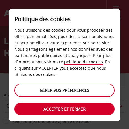
Menu
Politique des cookies
Welcome
Nous utilisons des cookies pour vous proposer des
to
offres personnalisées, pour des raisons analytiques
Location de voiture
Avis
et pour améliorer votre expérience sur notre site.
Nous partageons également nos données avec des
Helsinki
partenaires publicitaires et analytiques. Pour plus
d’informations, voir notre
politique de cookies
. En
cliquant sur ACCEPTER vous acceptez que nous
utilisions des cookies.
VOITURE
UTILITAIRE
GÉRER VOS PRÉFÉRENCES
AGENCE DE DÉPART
ACCEPTER ET FERMER
Sélectionnez une autre agence de retour