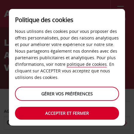
Menu
Politique des cookies
Welcome
Nous utilisons des cookies pour vous proposer des
to
offres personnalisées, pour des raisons analytiques
Location de voiture
Avis
et pour améliorer votre expérience sur notre site.
Nous partageons également nos données avec des
Aéroport d’Helsinki-
partenaires publicitaires et analytiques. Pour plus
Vantaa
d’informations, voir notre
politique de cookies
. En
cliquant sur ACCEPTER vous acceptez que nous
utilisions des cookies.
GÉRER VOS PRÉFÉRENCES
VOITURE
UTILITAIRE
AGENCE DE DÉPART
ACCEPTER ET FERMER