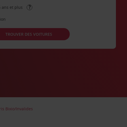
 ans et plus
tion
TROUVER DES VOITURES
is Bixio/Invalides