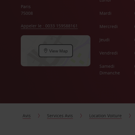
Paris
75008
Mardi
Appeler le : 0033 159588161
Mercredi
Jeudi
View Map
Vendredi
Samedi
Dimanche
Avis
Services Avis
Location Voiture