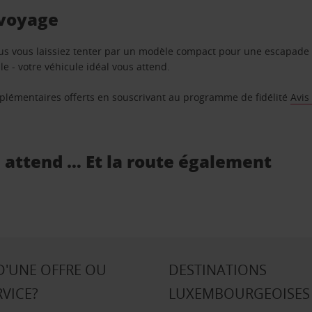
 voyage
us vous laissiez tenter par un modèle compact pour une escapade 
e - votre véhicule idéal vous attend.
supplémentaires offerts en souscrivant au programme de fidélité
Avis
s attend … Et la route également
D'UNE OFFRE OU
DESTINATIONS
RVICE?
LUXEMBOURGEOISES