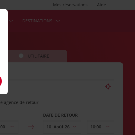
Mes réservations
Aide
SES
DESTINATIONS
UTILITAIRE
re agence de retour
DATE DE RETOUR