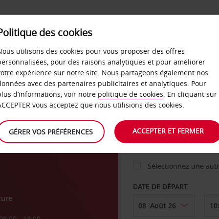
Politique des cookies
 PLANS
LIBRE-SERVICE
PRODUITS
ENTREPRI
Nous utilisons des cookies pour vous proposer des offres
personnalisées, pour des raisons analytiques et pour améliorer
votre expérience sur notre site. Nous partageons également nos
ture
données avec des partenaires publicitaires et analytiques. Pour
VOITURE
plus d’informations, voir notre
politique de cookies
. En cliquant sur
ACCEPTER vous acceptez que nous utilisions des cookies.
AGENCE DE DÉPART
ACCEPTER ET FERMER
GÉRER VOS PRÉFÉRENCES
Sélectionnez une aut
DATE DE DÉPART
ture
08:00 - 13:00