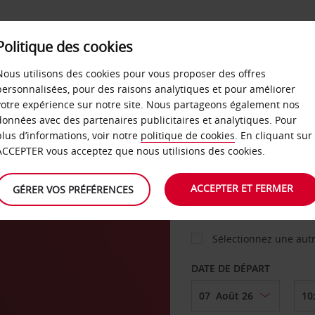
Politique des cookies
 PLANS
LIBRE-SERVICE
PRODUITS
ENTREPRI
Nous utilisons des cookies pour vous proposer des offres
personnalisées, pour des raisons analytiques et pour améliorer
votre expérience sur notre site. Nous partageons également nos
ture
données avec des partenaires publicitaires et analytiques. Pour
VOITURE
plus d’informations, voir notre
politique de cookies
. En cliquant sur
ACCEPTER vous acceptez que nous utilisions des cookies.
AGENCE DE DÉPART
ACCEPTER ET FERMER
GÉRER VOS PRÉFÉRENCES
Sélectionnez une aut
DATE DE DÉPART