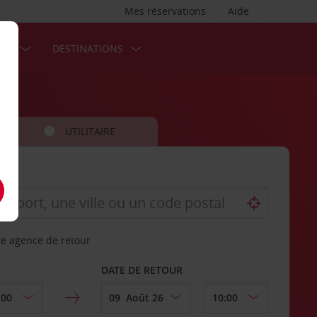
Mes réservations
Aide
SES
DESTINATIONS
UTILITAIRE
re agence de retour
DATE DE RETOUR