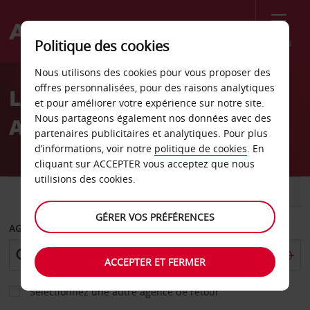
Menu
Politique des cookies
Welcome
Nous utilisons des cookies pour vous proposer des
to
offres personnalisées, pour des raisons analytiques
Location de voiture
Avis
et pour améliorer votre expérience sur notre site.
Nous partageons également nos données avec des
Aéroport local de Cordoue
partenaires publicitaires et analytiques. Pour plus
d’informations, voir notre
politique de cookies
. En
cliquant sur ACCEPTER vous acceptez que nous
utilisions des cookies.
VOITURE
UTILITAIRE
GÉRER VOS PRÉFÉRENCES
AGENCE DE DÉPART
ACCEPTER ET FERMER
Sélectionnez une autre agence de retour