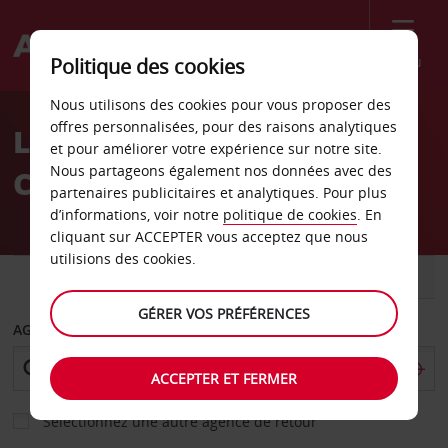
Menu
Politique des cookies
Welcome
Nous utilisons des cookies pour vous proposer des
to
offres personnalisées, pour des raisons analytiques
Location de voiture
Avis
et pour améliorer votre expérience sur notre site.
Nous partageons également nos données avec des
Cordoue
partenaires publicitaires et analytiques. Pour plus
d’informations, voir notre
politique de cookies
. En
cliquant sur ACCEPTER vous acceptez que nous
utilisions des cookies.
VOITURE
UTILITAIRE
GÉRER VOS PRÉFÉRENCES
AGENCE DE DÉPART
ACCEPTER ET FERMER
Sélectionnez une autre agence de retour