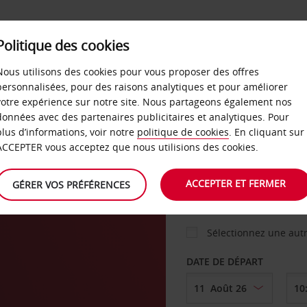
Politique des cookies
 PLANS
LIBRE-SERVICE
PRODUITS
ENTREPRI
Nous utilisons des cookies pour vous proposer des offres
personnalisées, pour des raisons analytiques et pour améliorer
votre expérience sur notre site. Nous partageons également nos
ture
données avec des partenaires publicitaires et analytiques. Pour
VOITURE
plus d’informations, voir notre
politique de cookies
. En cliquant sur
ACCEPTER vous acceptez que nous utilisions des cookies.
AGENCE DE DÉPART
ACCEPTER ET FERMER
GÉRER VOS PRÉFÉRENCES
Sélectionnez une aut
DATE DE DÉPART