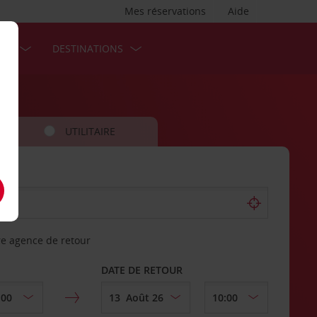
Mes réservations
Aide
SES
DESTINATIONS
UTILITAIRE
re agence de retour
DATE DE RETOUR