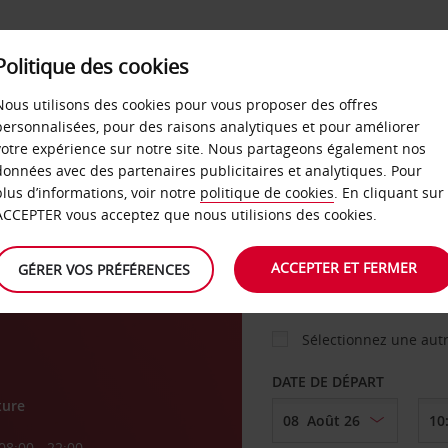
Politique des cookies
 PLANS
LIBRE-SERVICE
PRODUITS
ENTREPRI
Nous utilisons des cookies pour vous proposer des offres
personnalisées, pour des raisons analytiques et pour améliorer
votre expérience sur notre site. Nous partageons également nos
ture
données avec des partenaires publicitaires et analytiques. Pour
VOITURE
plus d’informations, voir notre
politique de cookies
. En cliquant sur
ACCEPTER vous acceptez que nous utilisions des cookies.
n
AGENCE DE DÉPART
ACCEPTER ET FERMER
GÉRER VOS PRÉFÉRENCES
Sélectionnez une aut
DATE DE DÉPART
ture
08:00 - 22:00