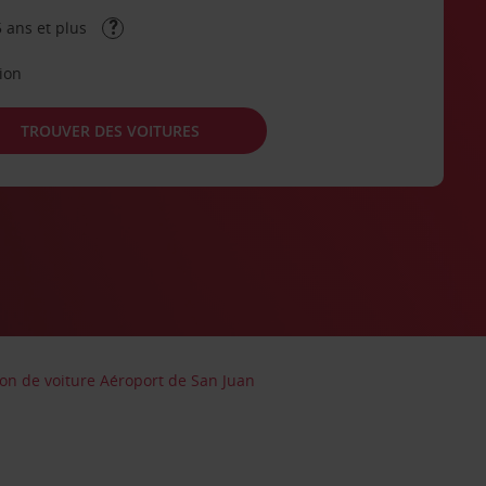
 ans et plus
tion
TROUVER DES VOITURES
ion de voiture Aéroport de San Juan