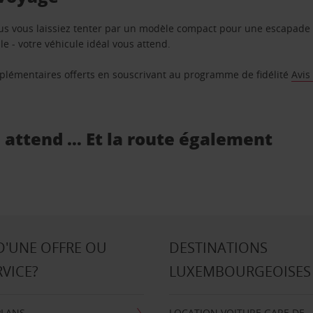
us vous laissiez tenter par un modèle compact pour une escapade 
e - votre véhicule idéal vous attend.
supplémentaires offerts en souscrivant au programme de fidélité
Avis
s attend … Et la route également
D'UNE OFFRE OU
DESTINATIONS
RVICE?
LUXEMBOURGEOISES
PLANS
LOCATION VOITURE GARE DE