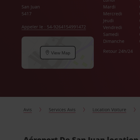
San Juan
Mardi
5417
Mercredi
Jeudi
Appeler le : 54-9264154991472
Vendredi
Samedi
Dimanche
Retour 24h/24
View Map
Avis
Services Avis
Location Voiture
Aéroport De San Juan location