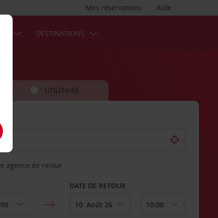
Mes réservations
Aide
SES
DESTINATIONS
UTILITAIRE
re agence de retour
DATE DE RETOUR