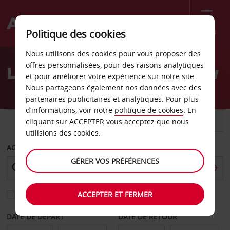
Menu
Politique des cookies
Welcome
Nous utilisons des cookies pour vous proposer des
to
offres personnalisées, pour des raisons analytiques
Location de voiture Trelew
Avis
et pour améliorer votre expérience sur notre site.
Nous partageons également nos données avec des
partenaires publicitaires et analytiques. Pour plus
d’informations, voir notre
politique de cookies
. En
VOITURE
UTILITAIRE
cliquant sur ACCEPTER vous acceptez que nous
utilisions des cookies.
AGENCE DE DÉPART
GÉRER VOS PRÉFÉRENCES
ACCEPTER ET FERMER
Sélectionnez une autre agence de retour
DATE DE DÉPART
DATE DE RETOUR