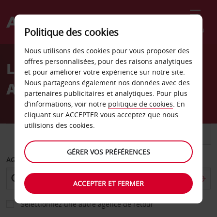
Menu
Politique des cookies
Welcome
Nous utilisons des cookies pour vous proposer des
to
offres personnalisées, pour des raisons analytiques
Location de voiture
Avis
et pour améliorer votre expérience sur notre site.
Nous partageons également nos données avec des
Aéroport de Trelew
partenaires publicitaires et analytiques. Pour plus
d’informations, voir notre
politique de cookies
. En
cliquant sur ACCEPTER vous acceptez que nous
utilisions des cookies.
VOITURE
UTILITAIRE
GÉRER VOS PRÉFÉRENCES
AGENCE DE DÉPART
ACCEPTER ET FERMER
Sélectionnez une autre agence de retour