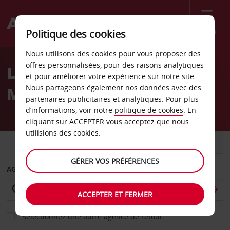
Menu
Politique des cookies
Welcome
Nous utilisons des cookies pour vous proposer des
to
offres personnalisées, pour des raisons analytiques
Location de voiture
Avis
et pour améliorer votre expérience sur notre site.
Nous partageons également nos données avec des
Medellín - Centre-ville
partenaires publicitaires et analytiques. Pour plus
d’informations, voir notre
politique de cookies
. En
cliquant sur ACCEPTER vous acceptez que nous
utilisions des cookies.
VOITURE
UTILITAIRE
GÉRER VOS PRÉFÉRENCES
AGENCE DE DÉPART
ACCEPTER ET FERMER
Sélectionnez une autre agence de retour