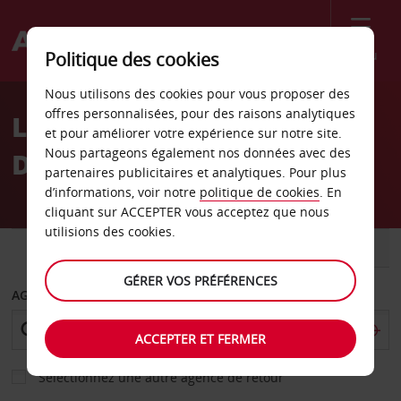
Menu
Politique des cookies
Welcome
Nous utilisons des cookies pour vous proposer des
to
offres personnalisées, pour des raisons analytiques
Location de voiture Punta
Avis
et pour améliorer votre expérience sur notre site.
Nous partageons également nos données avec des
Del Este
partenaires publicitaires et analytiques. Pour plus
d’informations, voir notre
politique de cookies
. En
cliquant sur ACCEPTER vous acceptez que nous
utilisions des cookies.
VOITURE
UTILITAIRE
GÉRER VOS PRÉFÉRENCES
AGENCE DE DÉPART
ACCEPTER ET FERMER
Sélectionnez une autre agence de retour