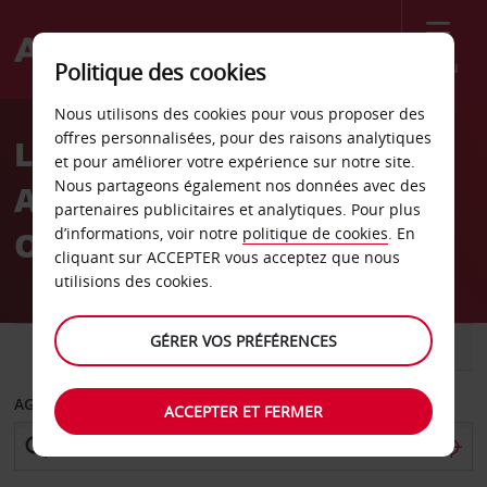
Menu
Politique des cookies
Welcome
Nous utilisons des cookies pour vous proposer des
to
offres personnalisées, pour des raisons analytiques
Location de voiture
Avis
et pour améliorer votre expérience sur notre site.
Nous partageons également nos données avec des
Aéroport de San Luis
partenaires publicitaires et analytiques. Pour plus
Obispo
d’informations, voir notre
politique de cookies
. En
cliquant sur ACCEPTER vous acceptez que nous
utilisions des cookies.
GÉRER VOS PRÉFÉRENCES
VOITURE
UTILITAIRE
AGENCE DE DÉPART
ACCEPTER ET FERMER