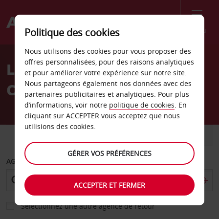
Menu
Politique des cookies
Welcome
Nous utilisons des cookies pour vous proposer des
to
offres personnalisées, pour des raisons analytiques
Location de voiture
Avis
et pour améliorer votre expérience sur notre site.
Nous partageons également nos données avec des
College Park
partenaires publicitaires et analytiques. Pour plus
d’informations, voir notre
politique de cookies
. En
cliquant sur ACCEPTER vous acceptez que nous
utilisions des cookies.
VOITURE
UTILITAIRE
GÉRER VOS PRÉFÉRENCES
AGENCE DE DÉPART
ACCEPTER ET FERMER
Sélectionnez une autre agence de retour