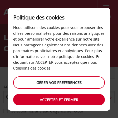
Menu
Politique des cookies
Welcome
Nous utilisons des cookies pour vous proposer des
to
offres personnalisées, pour des raisons analytiques
Location de voiture
Avis
et pour améliorer votre expérience sur notre site.
Nous partageons également nos données avec des
College Park
partenaires publicitaires et analytiques. Pour plus
d’informations, voir notre
politique de cookies
. En
cliquant sur ACCEPTER vous acceptez que nous
utilisions des cookies.
VOITURE
UTILITAIRE
GÉRER VOS PRÉFÉRENCES
AGENCE DE DÉPART
ACCEPTER ET FERMER
Sélectionnez une autre agence de retour