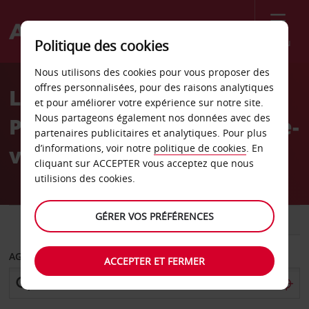
Menu
Politique des cookies
Welcome
Nous utilisons des cookies pour vous proposer des
to
offres personnalisées, pour des raisons analytiques
Location de voiture
Avis
et pour améliorer votre expérience sur notre site.
Nous partageons également nos données avec des
Petersburg Virginie centre-
partenaires publicitaires et analytiques. Pour plus
ville Avis
d’informations, voir notre
politique de cookies
. En
cliquant sur ACCEPTER vous acceptez que nous
utilisions des cookies.
GÉRER VOS PRÉFÉRENCES
VOITURE
UTILITAIRE
AGENCE DE DÉPART
ACCEPTER ET FERMER