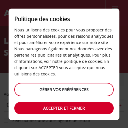
Menu
Politique des cookies
Welcome
Nous utilisons des cookies pour vous proposer des
to
offres personnalisées, pour des raisons analytiques
Location de voiture
Avis
et pour améliorer votre expérience sur notre site.
Nous partageons également nos données avec des
Stafford
partenaires publicitaires et analytiques. Pour plus
d’informations, voir notre
politique de cookies
. En
cliquant sur ACCEPTER vous acceptez que nous
utilisions des cookies.
VOITURE
UTILITAIRE
GÉRER VOS PRÉFÉRENCES
AGENCE DE DÉPART
ACCEPTER ET FERMER
Sélectionnez une autre agence de retour