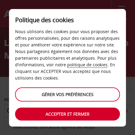
Menu
Politique des cookies
Welcome
Nous utilisons des cookies pour vous proposer des
to
offres personnalisées, pour des raisons analytiques
Location de voiture Puerto
Avis
et pour améliorer votre expérience sur notre site.
Nous partageons également nos données avec des
Madryn
partenaires publicitaires et analytiques. Pour plus
d’informations, voir notre
politique de cookies
. En
cliquant sur ACCEPTER vous acceptez que nous
utilisions des cookies.
VOITURE
UTILITAIRE
GÉRER VOS PRÉFÉRENCES
AGENCE DE DÉPART
ACCEPTER ET FERMER
Sélectionnez une autre agence de retour