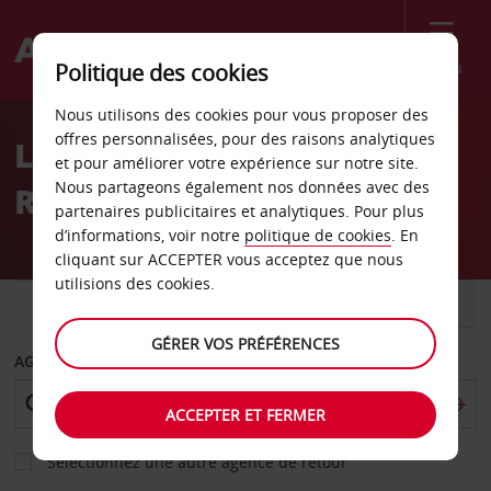
Menu
Politique des cookies
Welcome
Nous utilisons des cookies pour vous proposer des
to
offres personnalisées, pour des raisons analytiques
Location de voiture
Avis
et pour améliorer votre expérience sur notre site.
Nous partageons également nos données avec des
Resistencia
partenaires publicitaires et analytiques. Pour plus
d’informations, voir notre
politique de cookies
. En
cliquant sur ACCEPTER vous acceptez que nous
utilisions des cookies.
VOITURE
UTILITAIRE
GÉRER VOS PRÉFÉRENCES
AGENCE DE DÉPART
ACCEPTER ET FERMER
Sélectionnez une autre agence de retour