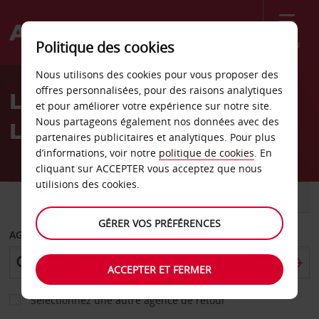
Menu
Politique des cookies
Welcome
Nous utilisons des cookies pour vous proposer des
to
offres personnalisées, pour des raisons analytiques
Location de voiture San
Avis
et pour améliorer votre expérience sur notre site.
Nous partageons également nos données avec des
Luis
partenaires publicitaires et analytiques. Pour plus
d’informations, voir notre
politique de cookies
. En
cliquant sur ACCEPTER vous acceptez que nous
utilisions des cookies.
VOITURE
UTILITAIRE
GÉRER VOS PRÉFÉRENCES
AGENCE DE DÉPART
ACCEPTER ET FERMER
Sélectionnez une autre agence de retour