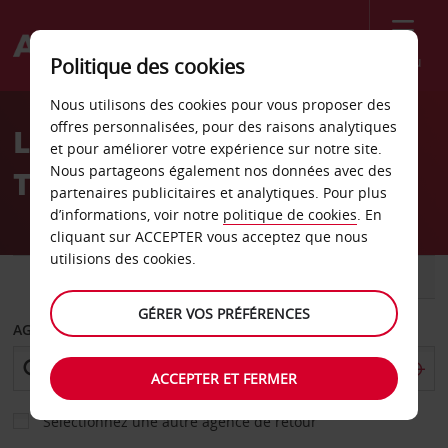
Menu
Politique des cookies
Welcome
Nous utilisons des cookies pour vous proposer des
to
offres personnalisées, pour des raisons analytiques
Location de voiture
Avis
et pour améliorer votre expérience sur notre site.
Nous partageons également nos données avec des
Tucuman
partenaires publicitaires et analytiques. Pour plus
d’informations, voir notre
politique de cookies
. En
cliquant sur ACCEPTER vous acceptez que nous
utilisions des cookies.
VOITURE
UTILITAIRE
GÉRER VOS PRÉFÉRENCES
AGENCE DE DÉPART
ACCEPTER ET FERMER
Sélectionnez une autre agence de retour