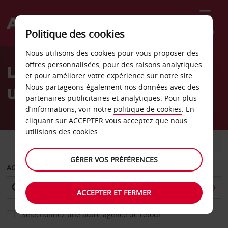
Menu
Politique des cookies
Welcome
Nous utilisons des cookies pour vous proposer des
to
offres personnalisées, pour des raisons analytiques
Location de voiture
Avis
et pour améliorer votre expérience sur notre site.
Nous partageons également nos données avec des
Ushuaia
partenaires publicitaires et analytiques. Pour plus
d’informations, voir notre
politique de cookies
. En
cliquant sur ACCEPTER vous acceptez que nous
utilisions des cookies.
VOITURE
UTILITAIRE
GÉRER VOS PRÉFÉRENCES
AGENCE DE DÉPART
ACCEPTER ET FERMER
Sélectionnez une autre agence de retour