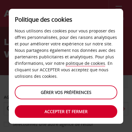
Menu
Politique des cookies
Welcome
Nous utilisons des cookies pour vous proposer des
to
offres personnalisées, pour des raisons analytiques
Location de voiture
Avis
et pour améliorer votre expérience sur notre site.
Nous partageons également nos données avec des
Viedma
partenaires publicitaires et analytiques. Pour plus
d’informations, voir notre
politique de cookies
. En
cliquant sur ACCEPTER vous acceptez que nous
utilisions des cookies.
VOITURE
UTILITAIRE
GÉRER VOS PRÉFÉRENCES
AGENCE DE DÉPART
ACCEPTER ET FERMER
Sélectionnez une autre agence de retour