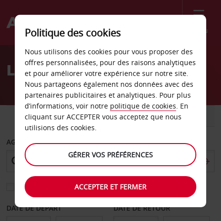
Menu
Politique des cookies
Welcome
Nous utilisons des cookies pour vous proposer des
to
offres personnalisées, pour des raisons analytiques
Location de voiture Chine
Avis
et pour améliorer votre expérience sur notre site.
Nous partageons également nos données avec des
partenaires publicitaires et analytiques. Pour plus
d’informations, voir notre
politique de cookies
. En
VOITURE
UTILITAIRE
cliquant sur ACCEPTER vous acceptez que nous
utilisions des cookies.
AGENCE DE DÉPART
GÉRER VOS PRÉFÉRENCES
ACCEPTER ET FERMER
Sélectionnez une autre agence de retour
DATE DE DÉPART
DATE DE RETOUR