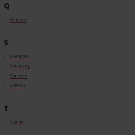
Q
Qingdao
S
Shanghai
Shenyang
Shenzen
Suzhou
T
Tianjin