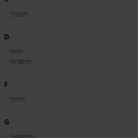
Chengdu
D
Dalian
Dongguan
F
Foshan
G
Guangzhou