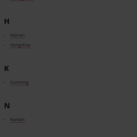
H
Hainan
Hangzhou
K
Kunming
N
Nankin